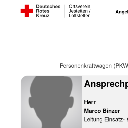
Ortsverein
Zum
DRK Ortsverein
Ange
Jestetten /
Lottstetten
Inhalt
Jestetten
springen
/
Lottstetten
e.V.
Personenkraftwagen (PKW) 
Ansprechp
Herr
Marco Binzer
Leitung Einsatz- 