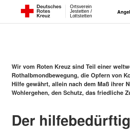
Ortsverein
Zum
DRK Ortsverein
Ange
Jestetten /
Lottstetten
Inhalt
Jestetten
springen
/
Lottstetten
e.V.
Wir vom Roten Kreuz sind Teil einer welt
Rothalbmondbewegung, die Opfern von Kon
Hilfe gewährt, allein nach dem Maß ihrer 
Wohlergehen, den Schutz, das friedliche
Der hilfebedürft